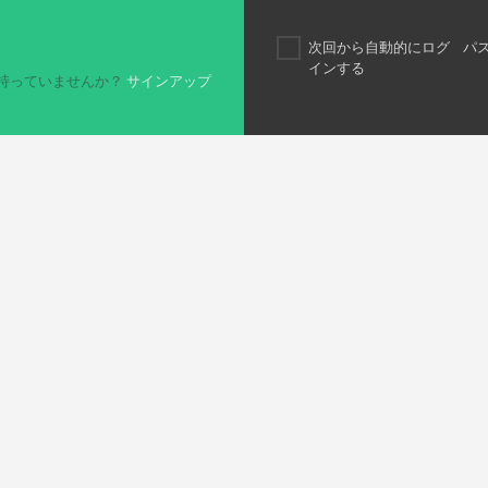
次回から自動的にログ
パ
インする
持っていませんか？
サインアップ