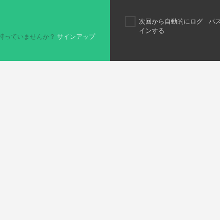
次回から自動的にログ
パ
インする
持っていませんか？
サインアップ