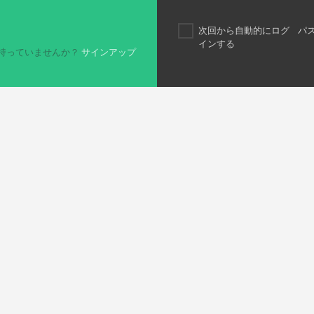
次回から自動的にログ
パ
インする
持っていませんか？
サインアップ