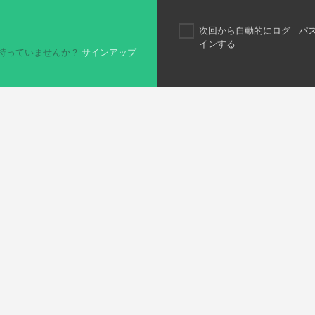
次回から自動的にログ
パ
インする
持っていませんか？
サインアップ