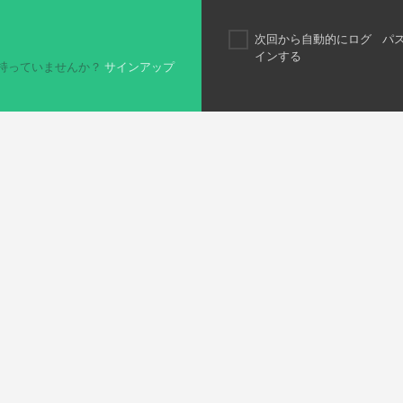
次回から自動的にログ
パ
インする
持っていませんか？
サインアップ