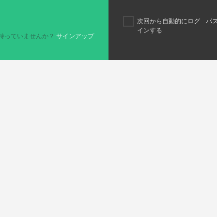
次回から自動的にログ
パ
インする
持っていませんか？
サインアップ