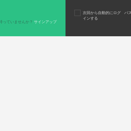
次回から自動的にログ
パ
インする
持っていませんか？
サインアップ