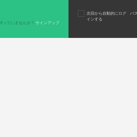
次回から自動的にログ
パ
インする
持っていませんか？
サインアップ