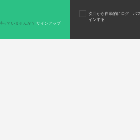
次回から自動的にログ
パ
インする
持っていませんか？
サインアップ