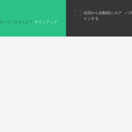
次回から自動的にログ
パ
インする
持っていませんか？
サインアップ