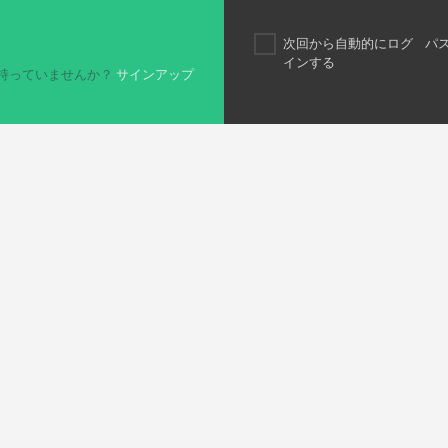
次回から自動的にログ
パ
インする
持っていませんか？
サインアップ