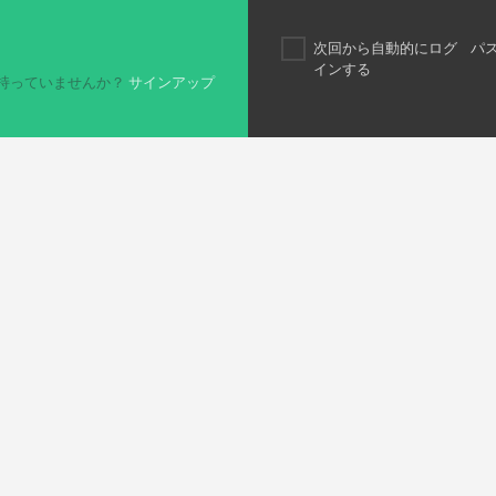
次回から自動的にログ
パ
インする
持っていませんか？
サインアップ