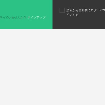
次回から自動的にログ
パ
インする
持っていませんか？
サインアップ