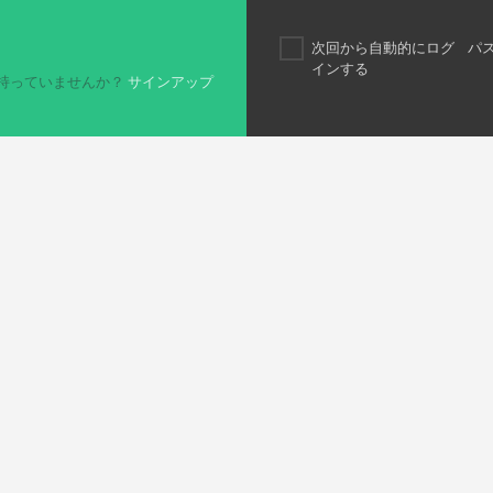
次回から自動的にログ
パ
インする
持っていませんか？
サインアップ