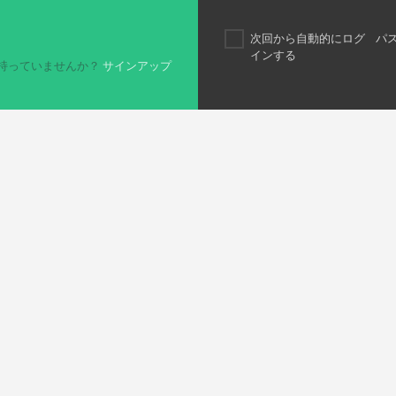
次回から自動的にログ
パ
インする
持っていませんか？
サインアップ