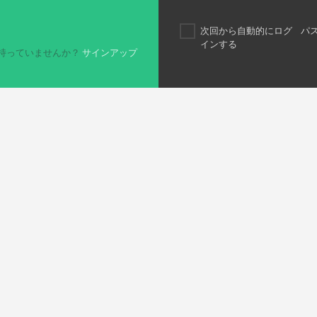
次回から自動的にログ
パ
インする
持っていませんか？
サインアップ