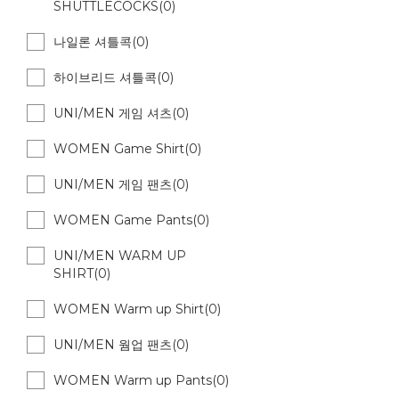
SHUTTLECOCKS(0)
나일론 셔틀콕(0)
하이브리드 셔틀콕(0)
UNI/MEN 게임 셔츠(0)
WOMEN Game Shirt(0)
UNI/MEN 게임 팬츠(0)
WOMEN Game Pants(0)
UNI/MEN WARM UP
SHIRT(0)
WOMEN Warm up Shirt(0)
UNI/MEN 웜업 팬츠(0)
WOMEN Warm up Pants(0)