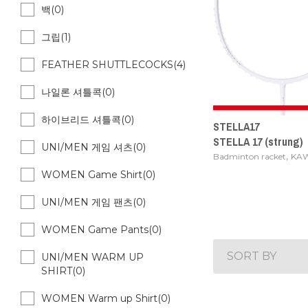
백(0)
그립(1)
FEATHER SHUTTLECOCKS(4)
나일론 셔틀콕(0)
하이브리드 셔틀콕(0)
STELLA17
STELLA 17 (strung)
UNI/MEN 게임 셔츠(0)
,
Badminton racket
KAW
WOMEN Game Shirt(0)
UNI/MEN 게임 팬츠(0)
WOMEN Game Pants(0)
SORT BY
UNI/MEN WARM UP
SHIRT(0)
WOMEN Warm up Shirt(0)