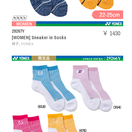
29267Y
￥ 1430
[WOMEN] Sneaker in Socks
,
袜子
YONEX