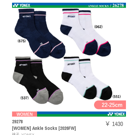
29278
￥ 1430
[WOMEN] Ankle Socks [2026FW]
,
袜子
YONEX