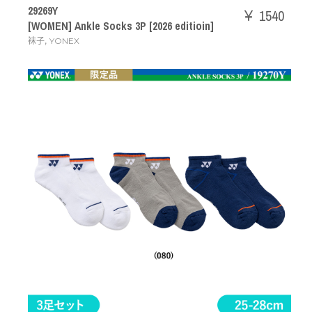
29269Y
￥ 1540
[WOMEN] Ankle Socks 3P [2026 editioin]
,
袜子
YONEX