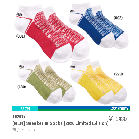
19261Y
￥ 1430
[MEN] Sneaker In Socks [2026 Limited Edition]
,
袜子
YONEX