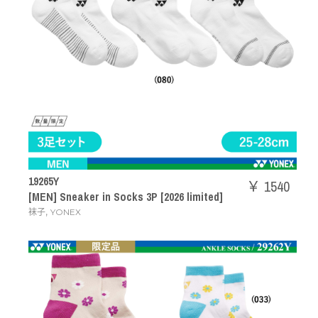
19265Y
￥ 1540
[MEN] Sneaker in Socks 3P [2026 limited]
,
袜子
YONEX