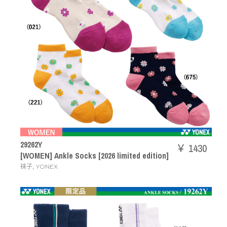
29262Y
￥ 1430
[WOMEN] Ankle Socks [2026 limited edition]
,
袜子
YONEX