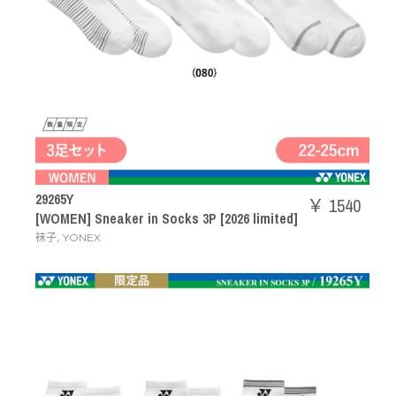
29265Y
￥ 1540
[WOMEN] Sneaker in Socks 3P [2026 limited]
,
袜子
YONEX