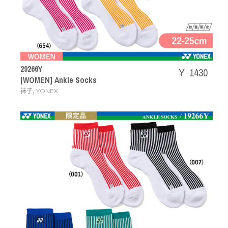
29266Y
￥ 1430
[WOMEN] Ankle Socks
,
袜子
YONEX