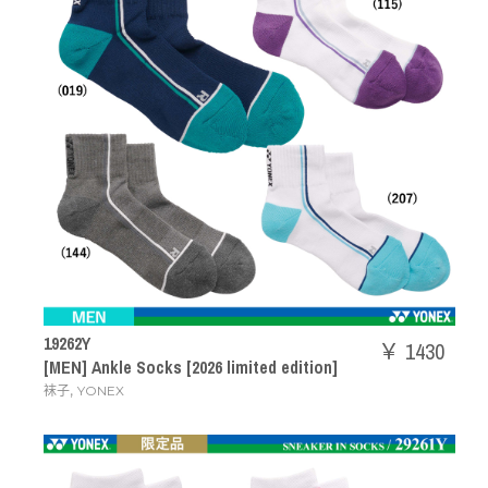
19262Y
￥ 1430
[MEN] Ankle Socks [2026 limited edition]
,
袜子
YONEX