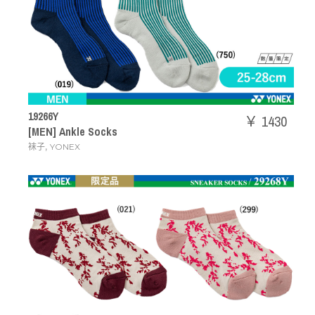
19266Y
￥ 1430
[MEN] Ankle Socks
,
袜子
YONEX