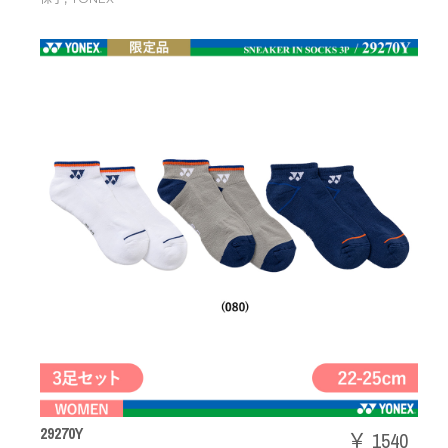
29270Y
￥ 1540