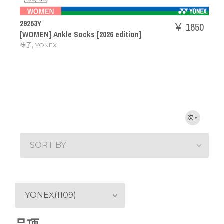
29253Y
￥ 1650
[WOMEN] Ankle Socks [2026 edition]
,
袜子
YONEX
次 »
SORT BY
YONEX(1109)