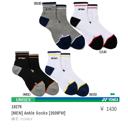
19278
￥ 1430
[MEN] Ankle Socks [2026FW]
,
袜子
YONEX