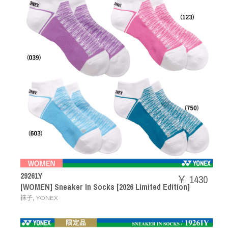
29261Y
￥ 1430
[WOMEN] Sneaker In Socks [2026 Limited Edition]
,
袜子
YONEX