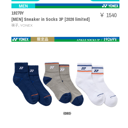
19270Y
￥ 1540
[MEN] Sneaker in Socks 3P [2026 limited]
,
袜子
YONEX