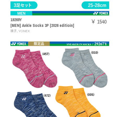
19269Y
￥ 1540
[MEN] Ankle Socks 3P [2026 editioin]
,
袜子
YONEX