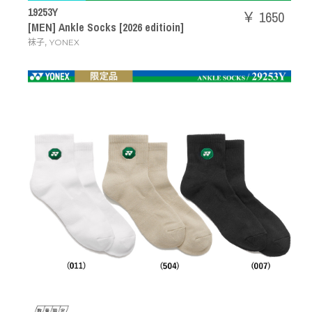
19253Y
￥ 1650
[MEN] Ankle Socks [2026 editioin]
,
袜子
YONEX