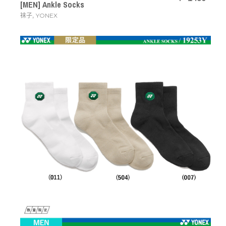
[MEN] Ankle Socks
,
袜子
YONEX