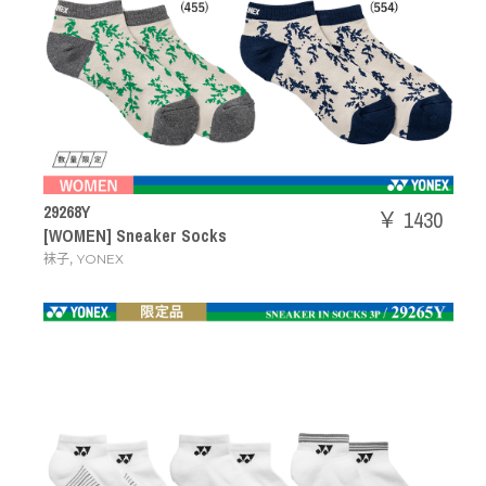
29268Y
￥ 1430
[WOMEN] Sneaker Socks
,
袜子
YONEX