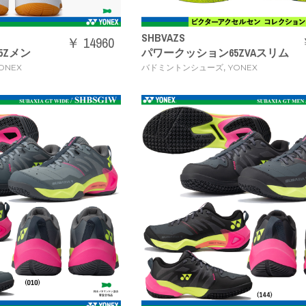
SHBVAZS
￥ 14960
5Zメン
パワークッション65ZVAスリム
,
ONEX
バドミントンシューズ
YONEX