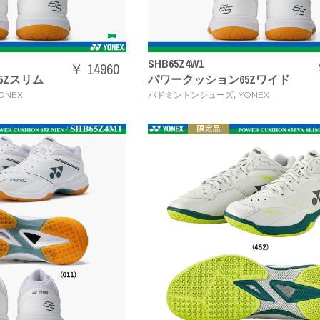
SHB65Z4W1
￥ 14960
5Zスリム
パワークッション65Zワイド
,
ONEX
バドミントンシューズ
YONEX