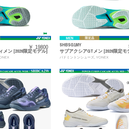
SHBSG1MY
￥ 19800
メン [2026限定モデル]
サブアクシアGTメン [2026限定モ
,
ONEX
バドミントンシューズ
YONEX