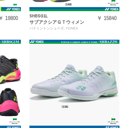
SHBSG1L
￥ 19800
￥ 15840
サブアクシアＧＴウィメン
,
バドミントンシューズ
YONEX