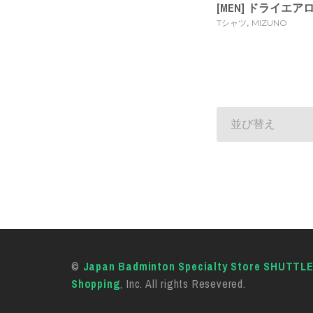
[MEN] ドライエ
,
Tシャツ
MIZUNO
並び替え
©
Japan Badminton Specialty Store SHUTTL
Shopping
, Inc. All rights Resevered.