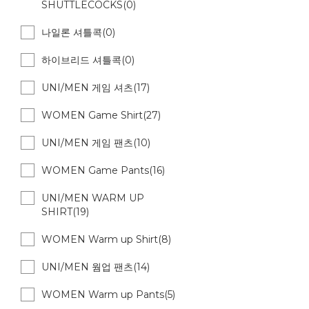
SHUTTLECOCKS(0)
나일론 셔틀콕(0)
하이브리드 셔틀콕(0)
UNI/MEN 게임 셔츠(17)
WOMEN Game Shirt(27)
UNI/MEN 게임 팬츠(10)
WOMEN Game Pants(16)
UNI/MEN WARM UP
SHIRT(19)
WOMEN Warm up Shirt(8)
UNI/MEN 웜업 팬츠(14)
WOMEN Warm up Pants(5)