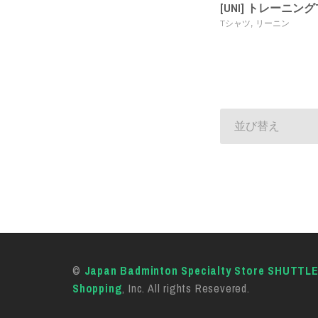
[UNI] トレーニン
,
Tシャツ
リーニン
並び替え
©
Japan Badminton Specialty Store SHUTTL
Shopping
, Inc. All rights Resevered.