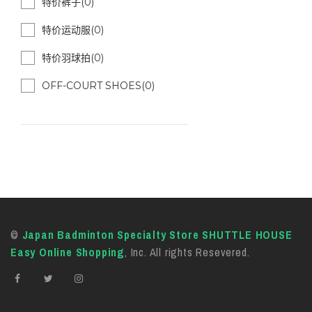
特价裤子(0)
特价运动服(0)
特价羽球拍(0)
OFF-COURT SHOES(0)
©
Japan Badminton Specialty Store SHUTTLE HOUSE
Easy Online Shopping
, Inc. All rights Resevered.