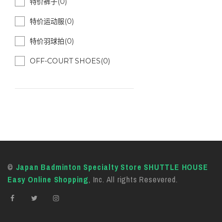
特价裤子(0)
特价运动服(0)
特价羽球拍(0)
OFF-COURT SHOES(0)
©
Japan Badminton Specialty Store SHUTTLE HOUSE
Easy Online Shopping
, Inc. All rights Resevered.