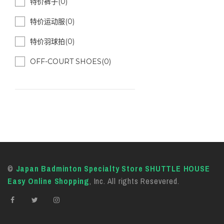
特价裤子(0)
特价运动服(0)
特价羽球拍(0)
OFF-COURT SHOES(0)
©
Japan Badminton Specialty Store SHUTTLE HOUSE
Easy Online Shopping
, Inc. All rights Resevered.