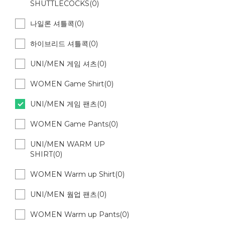
SHUTTLECOCKS(0)
나일론 셔틀콕(0)
하이브리드 셔틀콕(0)
UNI/MEN 게임 셔츠(0)
WOMEN Game Shirt(0)
UNI/MEN 게임 팬츠(0)
WOMEN Game Pants(0)
UNI/MEN WARM UP
SHIRT(0)
WOMEN Warm up Shirt(0)
UNI/MEN 웜업 팬츠(0)
WOMEN Warm up Pants(0)