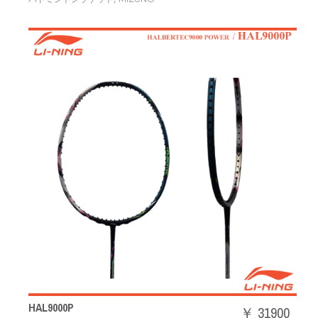
HAL9000P
￥ 31900