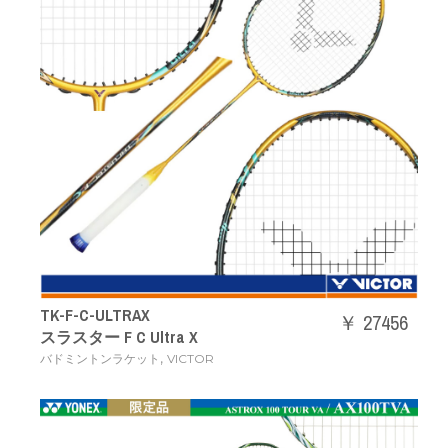
TK-F-C-ULTRAX
￥ 27456
スラスター F C Ultra X
,
バドミントンラケット
VICTOR