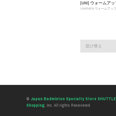
[UNI] ウォームアップ
UNI/MEN ウォームアッ
並び替え
©
Japan Badminton Specialty Store SHUTTL
Shopping
, Inc. All rights Resevered.