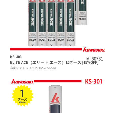
KS-303
￥ 60781
ELITE ACE（エリート エース）10ダース [15%OFF]
,
水鳥シャトルコック
KAWASAKI