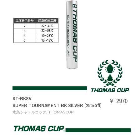
ST-BKSV
￥ 2970
SUPER TOURNAMENT BK SILVER [25%off]
,
水鳥シャトルコック
THOMASCUP