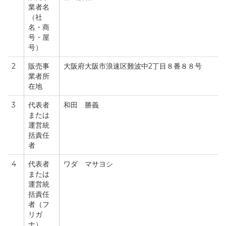
業者名
（社
名・商
号・屋
号）
2
販売事
大阪府大阪市浪速区難波中2丁目８番８８号
業者所
在地
3
代表者
和田 勝義
または
運営統
括責任
者
4
代表者
ワダ マサヨシ
または
運営統
括責任
者（フ
リガ
ナ）