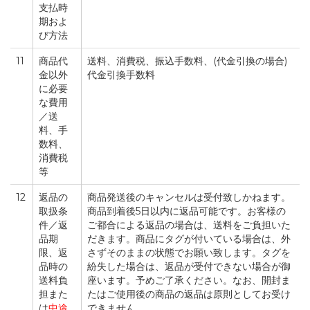
支払時
期およ
び方法
11
商品代
送料、消費税、振込手数料、(代金引換の場合)
金以外
代金引換手数料
に必要
な費用
／送
料、手
数料、
消費税
等
12
返品の
商品発送後のキャンセルは受付致しかねます。
取扱条
商品到着後5日以内に返品可能です。お客様の
件／返
ご都合による返品の場合は、送料をご負担いた
品期
だきます。商品にタグが付いている場合は、外
限、返
さずそのままの状態でお願い致します。タグを
品時の
紛失した場合は、返品が受付できない場合が御
送料負
座います。予めご了承ください。なお、開封ま
担また
たはご使用後の商品の返品は原則としてお受け
は
中途
できません。