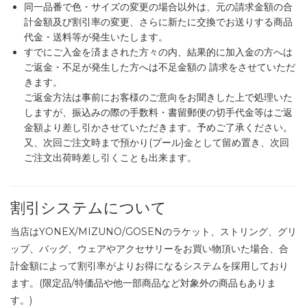
同一品番で色・サイズの変更の場合以外は、元の請求金額の合
計金額及び割引率の変更、さらに新たに交換でお送りする商品
代金・送料等が発生いたします。
すでにご入金を済まされた方々の内、結果的に加入金の方へは
ご返金・不足が発生した方へは不足金額の 請求をさせていただ
きます。
ご返金方法は事前にお客様のご意向をお聞きした上で処理いた
しますが、振込みの際の手数料・書留郵便の切手代金等はご返
金額より差し引かさせていただきます。予めご了承ください。
又、次回ご注文時まで預かり(プール)金として留め置き、次回
ご注文出荷時差し引くことも出来ます。
割引システムについて
当店はYONEX/MIZUNO/GOSENのラケット、ストリング、グリ
ップ、バッグ、ウェアやアクセサリーをお買い物頂いた場合、合
計金額によって割引率がよりお得になるシステムを採用しており
ます。(限定品/特価品や他一部商品など対象外の商品もありま
す。)