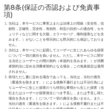
第8条(保証の否認および免責事
項)
当社は，本サービスに事実上または法律上の瑕疵（安全性，信
頼性，正確性，完全性，有効性，特定の目的への適合性，セキ
ュリティなどに関する欠陥，エラーやバグ，権利侵害などを含
みます。）がないことを明示的にも黙示的にも保証しておりま
せん。
当社は，本サービスに起因してユーザーに生じたあらゆる損害
について一切の責任を負いません。ただし，本サービスに関す
る当社とユーザーとの間の契約（本規約を含みます。）が消費
者契約法に定める消費者契約となる場合，この免責規定は適用
されません。
前項ただし書に定める場合であっても，当社は，当社の過失
（重過失を除きます。）による債務不履行または不法行為によ
りユーザーに生じた損害のうち特別な事情から生じた損害（当
社またはユーザーが損害発生につき予見し，または予見し得た
場合を含みます。）について一切の責任を負いません。また，
当社の過失（重過失を除きます。）による債務不履行または不