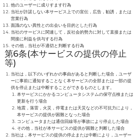
他のユーザーに成りすます行為
当社が許諾しない本サービス上での宣伝，広告，勧誘，または
営業行為
面識のない異性との出会いを目的とした行為
当社のサービスに関連して，反社会的勢力に対して直接または
間接に利益を供与する行為
その他，当社が不適切と判断する行為
第6条(本サービスの提供の停止
等)
当社は，以下のいずれかの事由があると判断した場合，ユーザ
ーに事前に通知することなく本サービスの全部または一部の提
供を停止または中断することができるものとします。
本サービスにかかるコンピュータシステムの保守点検または
更新を行う場合
地震，落雷，火災，停電または天災などの不可抗力により，
本サービスの提供が困難となった場合
コンピュータまたは通信回線等が事故により停止した場合
その他，当社が本サービスの提供が困難と判断した場合
当社は，本サービスの提供の停止または中断により，ユーザー