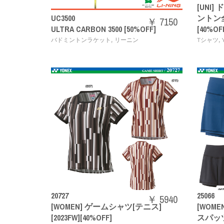
[UNI]
UC3500
ントン
￥ 7150
ULTRA CARBON 3500 [50%OFF]
[40%OF
,
,
バドミントンラケット
リーニン
Tシャツ
20727
25066
￥ 5940
[WOMEN] ゲームシャツ[テニス]
[WOM
[2023FW][40%OFF]
スパッツ付