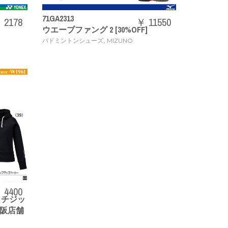
71GA2313
 2178
￥ 11550
ウエーブファング 2 [30%OFF]
,
バドミントンシューズ
MIZUNO
 4400
レッチジッ
[大阪店舗