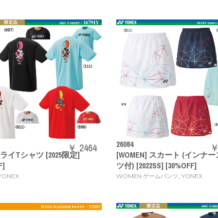
26084
￥ 2464
￥
 ドライTシャツ [2025限定]
[WOMEN] スカート (インナ
F]
ツ付) [2022SS] [30%OFF]
,
YONEX
WOMEN ゲームパンツ
YONEX