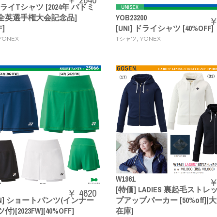
 ドライTシャツ [2024年 バドミ
全英選手権大会記念品]
YOB23200
￥
F]
[UNI] ドライシャツ [40%OFF]
,
YONEX
Tシャツ
YONEX
W1961
￥
[特価] LADIES 裏起毛スト
￥ 4620
EN] ショートパンツ(インナー
プアップパーカー [50%off]
)[2023FW][40%OFF]
在庫]