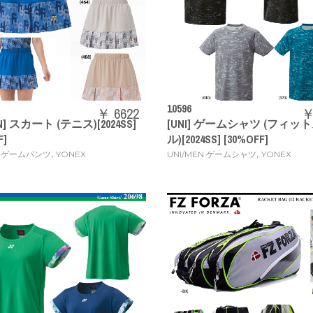
10596
￥ 6622
￥
N] スカート (テニス)[2024SS]
[UNI] ゲームシャツ (フィッ
F]
ル)[2024SS] [30%OFF]
,
,
 ゲームパンツ
YONEX
UNI/MEN ゲームシャツ
YONEX