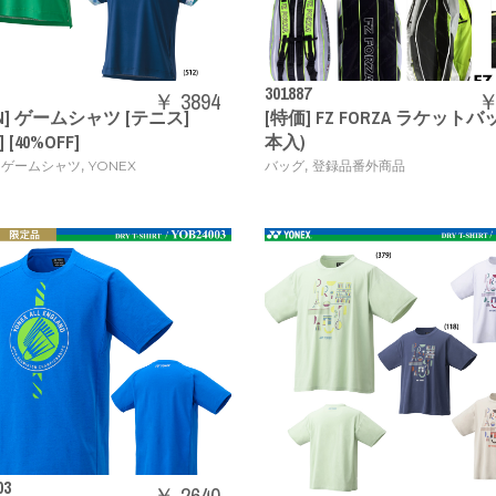
301887
￥ 3894
￥
EN] ゲームシャツ [テニス]
[特価] FZ FORZA ラケットバッ
] [40%OFF]
本入)
,
,
 ゲームシャツ
YONEX
バッグ
登録品番外商品
03
￥ 2640