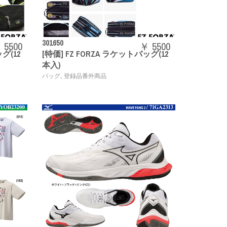
301650
 5500
￥ 5500
グ(12
[特価] FZ FORZA ラケットバッグ(12
本入)
,
バッグ
登録品番外商品