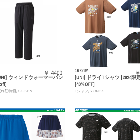
16726Y
￥ 4400
￥
[UNI] ウィンドウォーマーパン
[UNI] ドライTシャツ [2024限定
ff]
[40%OFF]
,
,
売れ筋特価
GOSEN
Tシャツ
YONEX