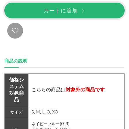
カートに追加
商品の説明
価格シ
ステム
こちらの商品は
対象外の商品です
対象商
品
サイズ
S, M, L, O, XO
ネイビーブルー(019)