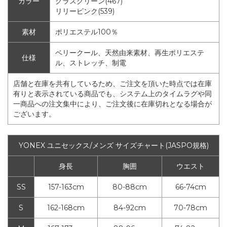
カラー
グラスグリーン(467)
リリーピンク(539)
素材
ポリエステル100％
ベリークール、天然由来素材、再生ポリエステ
仕様
ル、ストレッチ、制電
店舗と在庫を共有しているため、ご注文を頂いた時点では在庫
有りと表示されている商品でも、システム上のタイムラグや同
一商品への注文集中により、ご注文後に在庫切れとなる場合が
ございます。
YONEX ユニセックス/メンズ サイズチャート(JASPO規格)
身長
胸囲
ウエスト
SS
157-163cm
80-88cm
66-74cm
S
162-168cm
84-92cm
70-78cm