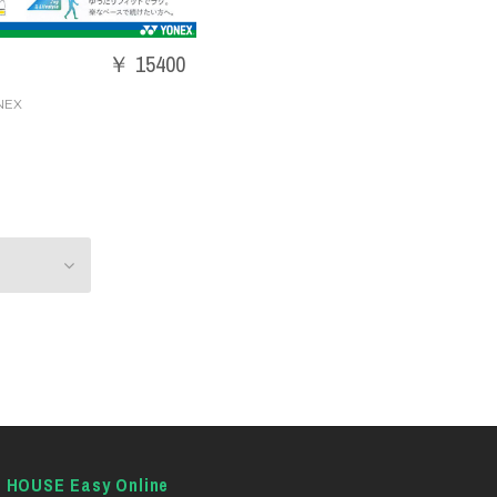
￥ 15400
NEX
E HOUSE Easy Online