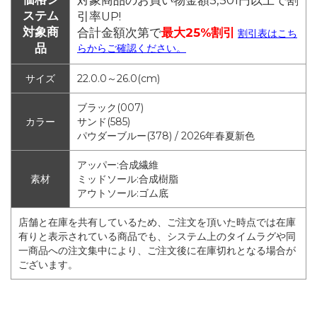
ステム
引率UP!
対象商
合計金額次第で
最大25%割引
割引表はこち
品
らからご確認ください。
サイズ
22.0.0～26.0(cm)
ブラック(007)
カラー
サンド(585)
パウダーブルー(378) / 2026年春夏新色
アッパー:合成繊維
素材
ミッドソール:合成樹脂
アウトソール:ゴム底
店舗と在庫を共有しているため、ご注文を頂いた時点では在庫
有りと表示されている商品でも、システム上のタイムラグや同
一商品への注文集中により、ご注文後に在庫切れとなる場合が
ございます。