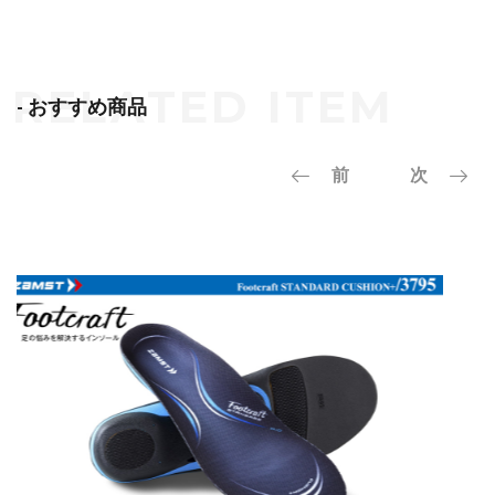
- おすすめ商品
前
次