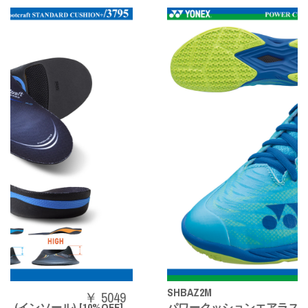
SHBAZ2M
49
￥ 140
F]
パワークッションエアラスZメン