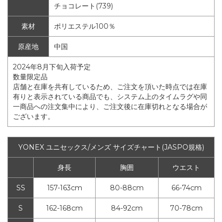
チョコレート(739)
素材
ポリエステル100％
原産地
中国
2024年8月下旬入荷予定
数量限定品
店舗と在庫を共有しているため、ご注文を頂いた時点では在庫
有りと表示されている商品でも、システム上のタイムラグや同
一商品への注文集中により、ご注文後に在庫切れとなる場合が
ございます。
YONEX ユニセックス/メンズ サイズチャート(JASPO規格)
身長
胸囲
ウエスト
SS
157-163cm
80-88cm
66-74cm
S
162-168cm
84-92cm
70-78cm