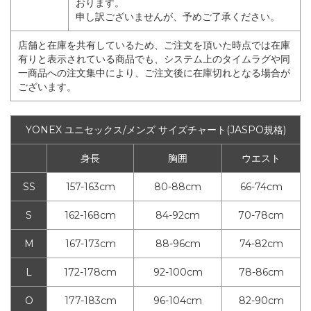
おります。
申し訳ございませんが、予めご了承ください。
店舗と在庫を共有しているため、ご注文を頂いた時点では在庫
有りと表示されている商品でも、システム上のタイムラグや同
一商品への注文集中により、ご注文後に在庫切れとなる場合が
ございます。
YONEX ユニセックス/メンズ サイズチャート(JASPO規格)
身長
胸囲
ウエスト
SS
157-163cm
80-88cm
66-74cm
S
162-168cm
84-92cm
70-78cm
M
167-173cm
88-96cm
74-82cm
L
172-178cm
92-100cm
78-86cm
O
177-183cm
96-104cm
82-90cm