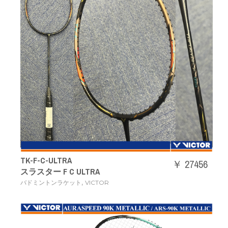
TK-F-C-ULTRA
￥ 27456
スラスター F C ULTRA
,
バドミントンラケット
VICTOR