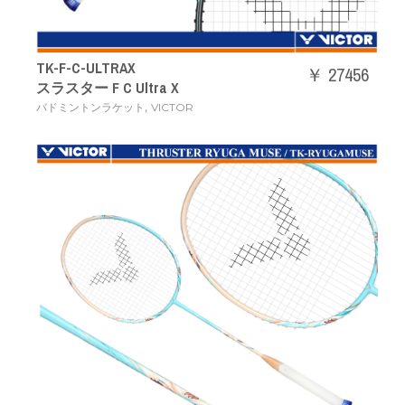
TK-F-C-ULTRAX
￥ 27456
スラスター F C Ultra X
,
バドミントンラケット
VICTOR