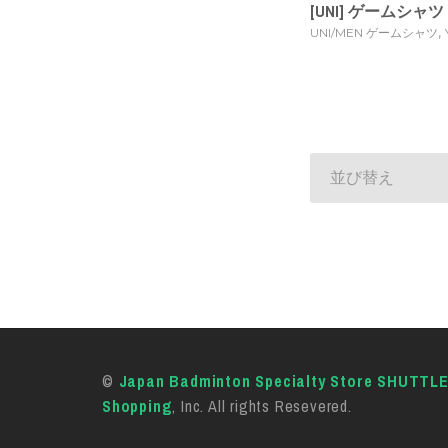
[UNI] ゲームシャツ [
,
UNI/MEN ゲームシャツ
並び替え
©
Japan Badminton Specialty Store SHUTTL
Shopping
, Inc. All rights Resevered.