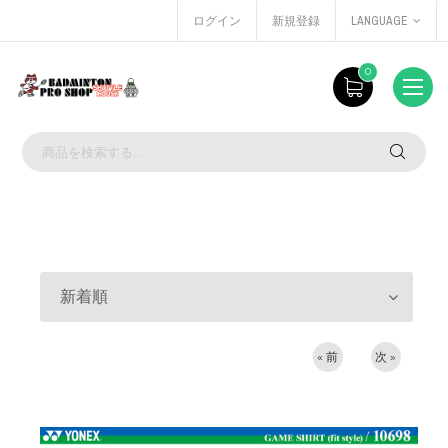
ログイン
新規登録
LANGUAGE
0
新着順
« 前
次 »