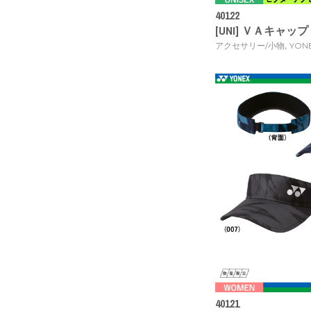
40122
[UNI] ＶＡキャップ [
,
アクセサリー/小物
YON
40121