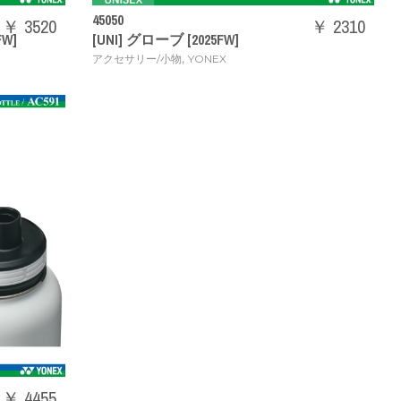
45050
￥ 3520
￥ 2310
W]
[UNI] グローブ [2025FW]
,
アクセサリー/小物
YONEX
￥ 4455