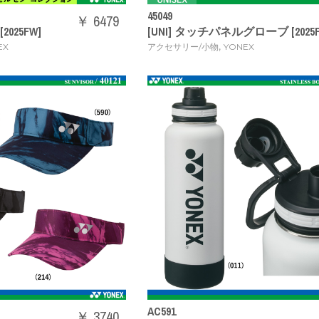
45049
￥ 6479
2025FW]
[UNI] タッチパネルグローブ [2025F
,
EX
アクセサリー/小物
YONEX
AC591
￥ 3740