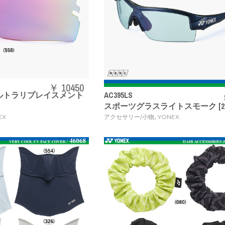
￥ 10450
ルトラリプレイスメント
AC395LS
スポーツグラスライトスモーク [202
,
EX
アクセサリー/小物
YONEX