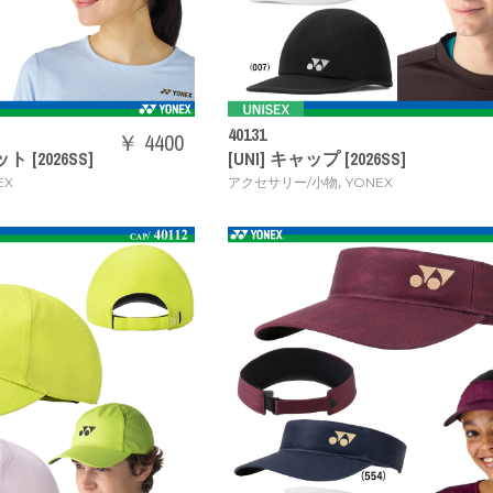
40131
￥ 4400
 [2026SS]
[UNI] キャップ [2026SS]
,
EX
アクセサリー/小物
YONEX