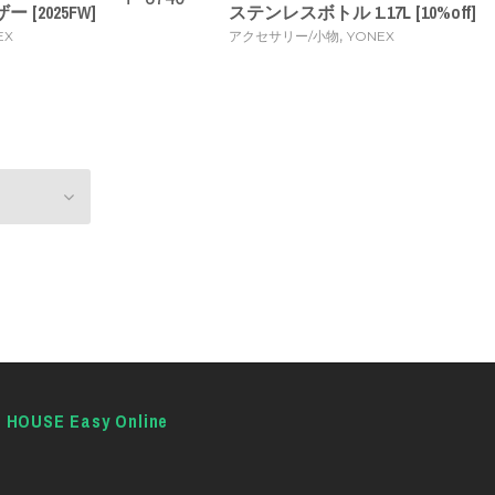
 [2025FW]
ステンレスボトル 1.17L [10%off]
,
EX
アクセサリー/小物
YONEX
E HOUSE Easy Online