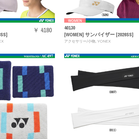
40130
￥ 4180
SS]
[WOMEN] サンバイザー [2026SS]
,
EX
アクセサリー/小物
YONEX