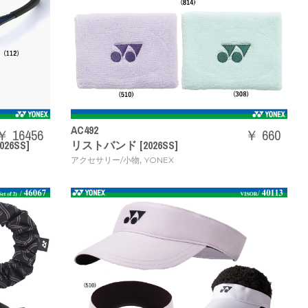
AC492
￥ 16456
￥ 660
6SS]
リストバンド [2026SS]
,
アクセサリー/小物
YONEX