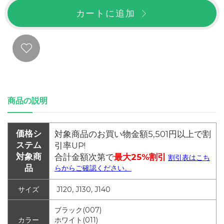
カートに追加
商品の説明
価格シ
対象商品のお買い物金額5,501円以上で割
ステム
引率UP!
対象商
合計金額次第で
最大25%割引
割引表はこち
品
らからご確認ください。
サイズ
J120, J130, J140
ブラック(007)
カラー
ホワイト(011)