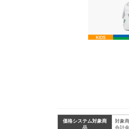
価格システム対象商
対象商
品
合計