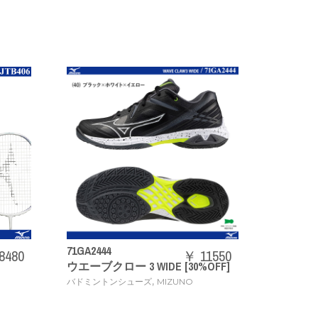
71GA2444
73JTB403
￥ 11550
ウエーブクロー 3 WIDE [30%OFF]
ACROSPEED3
,
バドミントンシューズ
MIZUNO
バドミントンラケット