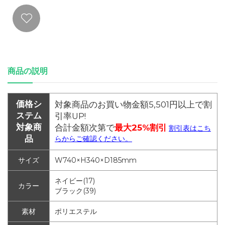
商品の説明
価格シ
対象商品のお買い物金額5,501円以上で割
ステム
引率UP!
対象商
合計金額次第で
最大25%割引
割引表はこち
品
らからご確認ください。
サイズ
W740×H340×D185mm
ネイビー(17)
カラー
ブラック(39)
素材
ポリエステル