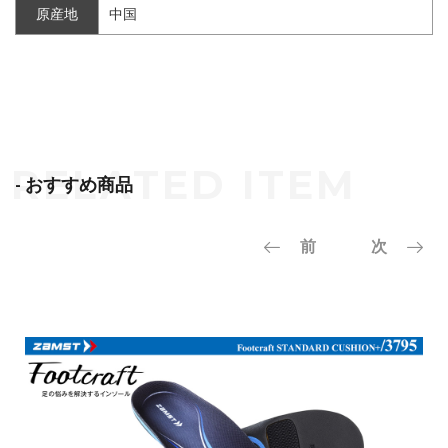
原産地
中国
- おすすめ商品
前
次