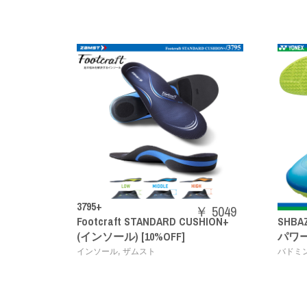
3795+
600
￥ 5049
アラ
Footcraft STANDARD CUSHION+
SHBAZ2M
(インソール) [10%OFF]
パワーク
,
インソール
ザムスト
バドミント