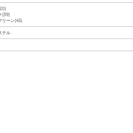
0)
(39)
リーン(45)
ステル