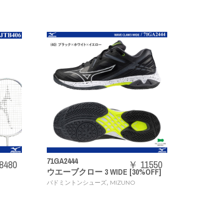
71GA2444
73JTB403
0
￥ 11550
ウエーブクロー 3 WIDE [30%OFF]
ACROSPEED
,
バドミントンシューズ
MIZUNO
バドミントンラ