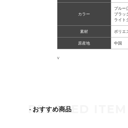
ブルー(2
カラー
ブラック
ライトグ
素材
ポリエ
原産地
中国
v
- おすすめ商品