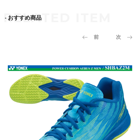
- おすすめ商品
前
次