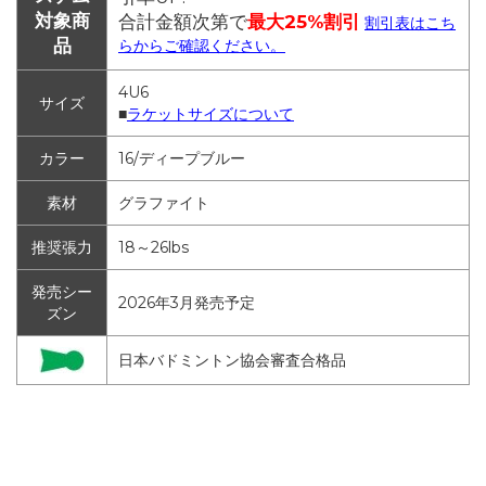
対象商
合計金額次第で
最大25%割引
割引表はこち
品
らからご確認ください。
4U6
サイズ
■
ラケットサイズについて
カラー
16/ディープブルー
素材
グラファイト
推奨張力
18～26lbs
発売シー
2026年3月発売予定
ズン
日本バドミントン協会審査合格品