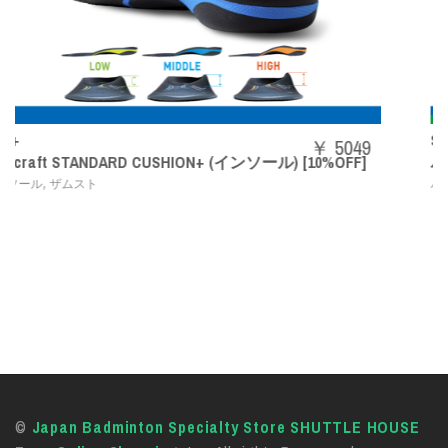
SHBAZ2M
￥ 5049
ール) [10%OFF]
パワークッションエアラスZメン
,
バドミントンシューズ
YONEX
©
Japan Badminton Specialty Store SHUTTLE HOUSE