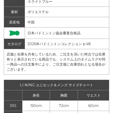
-5.ライトブルー
素材
ポリエステル
原産地
中国
日本バドミントン協会審査合格品
カタログ
2026年バドミントンコレクション p.48
店舗と在庫を共有しているため、ご注文を頂いた時点では在庫
有りと表示されている商品でも、システム上のタイムラグや同
一商品への注文集中により、ご注文後に在庫切れとなる場合が
ございます。
LI-NING ユニセック＆メンズ サイズチャート
身長
胸囲
ウエスト
3XS
150cm
72cm
60cm