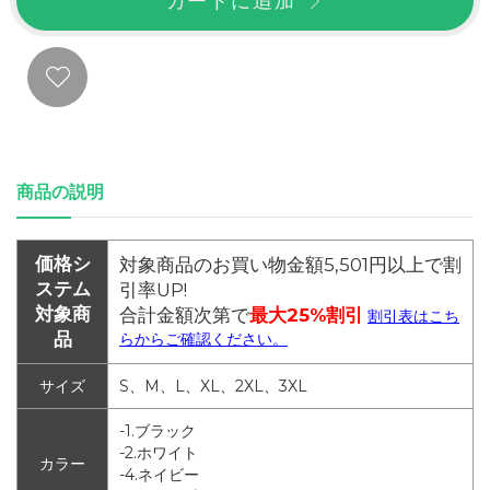
カートに追加
商品の説明
価格シ
対象商品のお買い物金額5,501円以上で割
ステム
引率UP!
対象商
合計金額次第で
最大25%割引
割引表はこち
品
らからご確認ください。
サイズ
S、M、L、XL、2XL、3XL
-1.ブラック
-2.ホワイト
カラー
-4.ネイビー