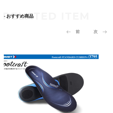
- おすすめ商品
前
次