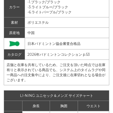
-1.ブラック/ブラック
カラー
-3.ライトブルー/ブラック
-6.ライトパープル/ブラック
素材
ポリエステル
原産地
中国
日本バドミントン協会審査合格品
カタログ
2026年バドミントンコレクション p.53
店舗と在庫を共有しているため、ご注文を頂いた時点では在庫
有りと表示されている商品でも、システム上のタイムラグや同
一商品への注文集中により、ご注文後に在庫切れとなる場合が
ございます。
LI-NING ユニセック＆メンズ サイズチャート
身長
胸囲
ウエスト